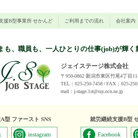
支援B型事業所 せかんど
ご利用までの流れ
会社案内
も、職員も、一人ひとりの仕事(job)が輝く舞台(
ジェイステージ株式会社
〒950-0862 新潟市東区竹尾4丁目11
TEL：025-250-7458 / FAX：025-250
mail：j-stage.1st@ray.ocn.ne.jp
型 ファースト SNS
就労継続支援B型 せ
k
instagram
Facebook